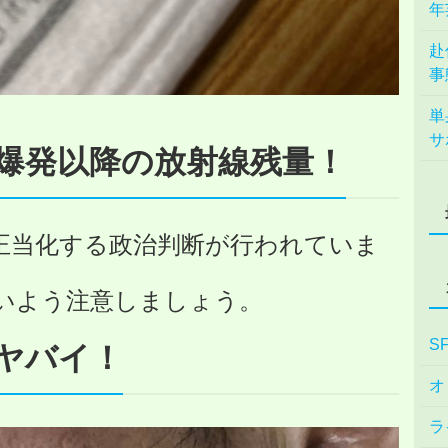
年
赴
事
単
サ
爆発以降の放射線残量！
正当化する政治判断が行われていま
いよう注意しましょう。
S
ヤバイ！
オ
ラ