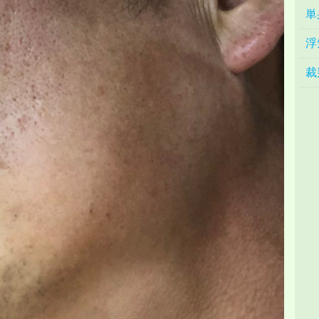
単
浮
裁