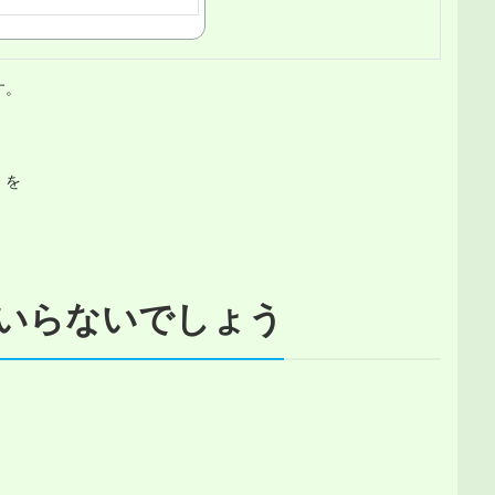
。

を

いらないでしょう