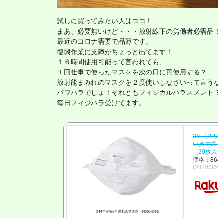
試しに買ってみたい人はココ！

まあ、必要無いけど・・・放射線下の労働者必需品！
最近のコロナ需要で品薄です。

復興作業に支障がちょっと出てます！

１６時間使用可能って言われても、

１回仕事で使ったマスクを次の日に再使用する？

放射能まみれのマスクを２度使いしなさいって言うな
パワハラでしょ！それともフィジカルハラスメント？
毎日フィジハラ受けてます。
3M（ス
い捨て式 
（20枚
価格：86
(2020/3