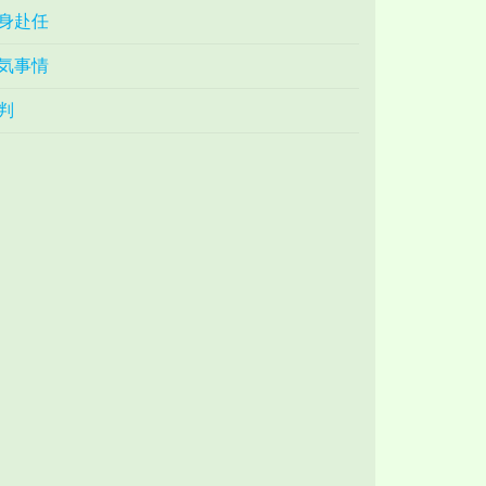
身赴任
気事情
判