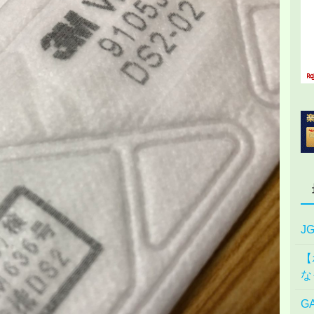
J
【
な
G