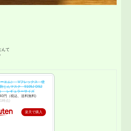


んて



リーエム） Vフレックス 使
防じんマスク 9105J-DS2
入） レギュラーサイズ
40円（税込、送料無料)
/21時点)
楽天で購入