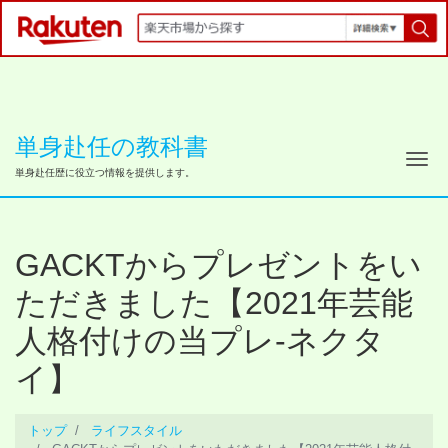
単身赴任の教科書
ナ
単身赴任歴に役立つ情報を提供します。
GACKTからプレゼントをい
ただきました【2021年芸能
人格付けの当プレ-ネクタ
イ】
トップ
ライフスタイル