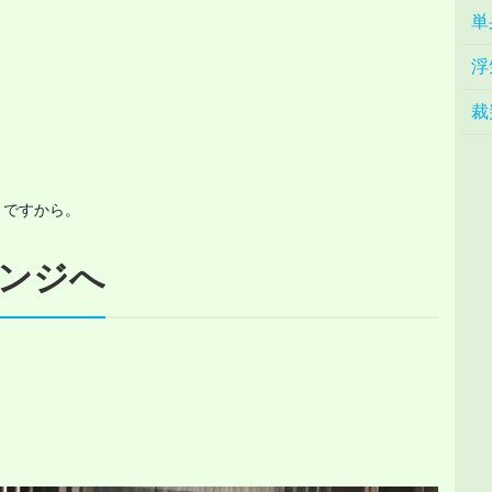
単
浮
裁
）ですから。
ンジへ