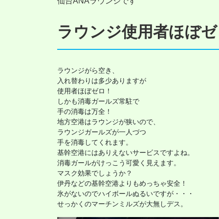
仙台ANAラウンジです
ラウンジ使用者ほぼゼ
ラウンジがら空き、

入れ替わりは多少ありますが

使用者ほぼゼロ！

しかも消毒ガールズ常駐で

手の消毒は万全！

地方空港はラウンジが狭いので、

ラウンジガールズが一人づつ

手を消毒してくれます。

基幹空港にはありえないサービスですよね。

消毒ガールがけっこう可愛く見えます。

マスク効果でしょうか？

伊丹などの基幹空港よりもめっちゃ安全！

氷がないのでハイボールぬるいですが・・・

せっかくのマーチンミルズが大無しデス。