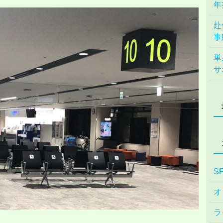
年
赴
事
単
サ
S
オ
ラ