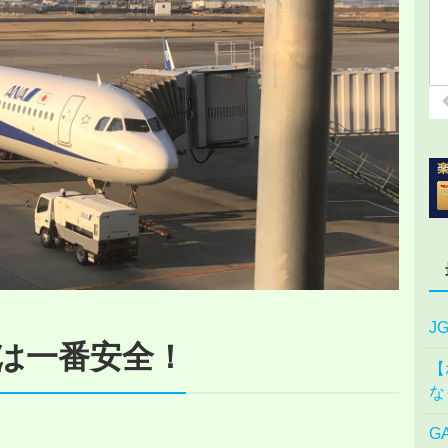
J
は一番安全！
【
な
G