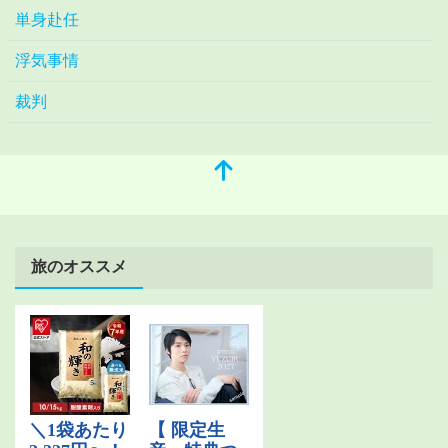
単身赴任
浮気事情
裁判
旅のオススメ