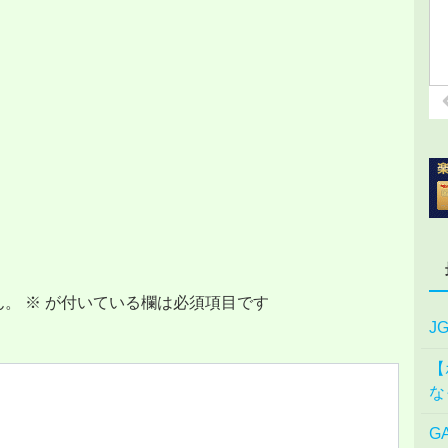
ん。
※
が付いている欄は必須項目です
J
【
な
G