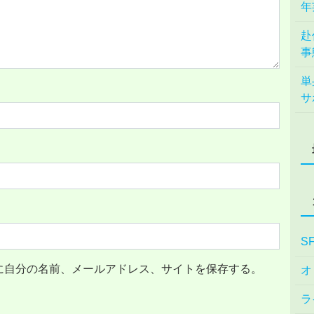
年
赴
事
単
サ
S
に自分の名前、メールアドレス、サイトを保存する。
オ
ラ