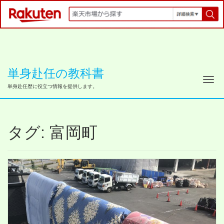
単身赴任の教科書
ナ
単身赴任歴に役立つ情報を提供します。
タグ:
富岡町